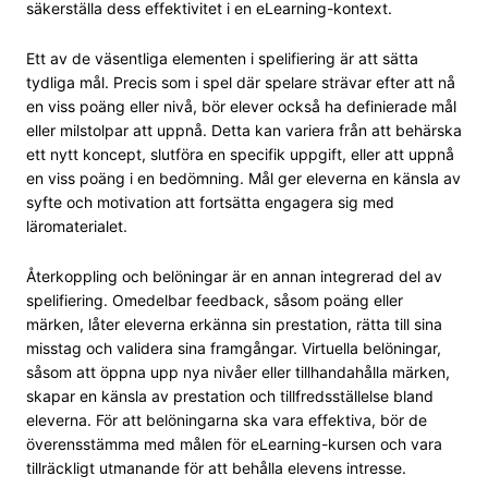
säkerställa dess effektivitet i en eLearning-kontext.
Ett av de väsentliga elementen i spelifiering är att sätta
tydliga mål. Precis som i spel där spelare strävar efter att nå
en viss poäng eller nivå, bör elever också ha definierade mål
eller milstolpar att uppnå. Detta kan variera från att behärska
ett nytt koncept, slutföra en specifik uppgift, eller att uppnå
en viss poäng i en bedömning. Mål ger eleverna en känsla av
syfte och motivation att fortsätta engagera sig med
läromaterialet.
Återkoppling och belöningar är en annan integrerad del av
spelifiering. Omedelbar feedback, såsom poäng eller
märken, låter eleverna erkänna sin prestation, rätta till sina
misstag och validera sina framgångar. Virtuella belöningar,
såsom att öppna upp nya nivåer eller tillhandahålla märken,
skapar en känsla av prestation och tillfredsställelse bland
eleverna. För att belöningarna ska vara effektiva, bör de
överensstämma med målen för eLearning-kursen och vara
tillräckligt utmanande för att behålla elevens intresse.