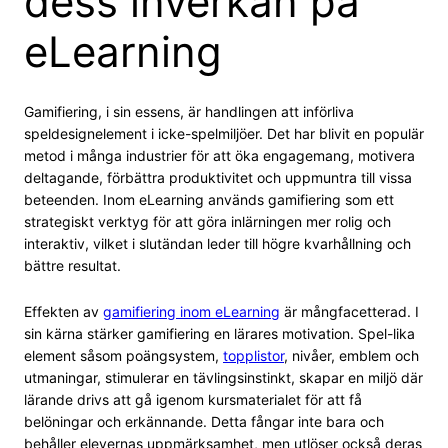
dess inverkan på
eLearning
Gamifiering, i sin essens, är handlingen att införliva
speldesignelement i icke-spelmiljöer. Det har blivit en populär
metod i många industrier för att öka engagemang, motivera
deltagande, förbättra produktivitet och uppmuntra till vissa
beteenden. Inom eLearning används gamifiering som ett
strategiskt verktyg för att göra inlärningen mer rolig och
interaktiv, vilket i slutändan leder till högre kvarhållning och
bättre resultat.
Effekten av
gamifiering inom eLearning
är mångfacetterad. I
sin kärna stärker gamifiering en lärares motivation. Spel-lika
element såsom poängsystem,
topplistor
, nivåer, emblem och
utmaningar, stimulerar en tävlingsinstinkt, skapar en miljö där
lärande drivs att gå igenom kursmaterialet för att få
belöningar och erkännande. Detta fångar inte bara och
behåller elevernas uppmärksamhet, men utlöser också deras