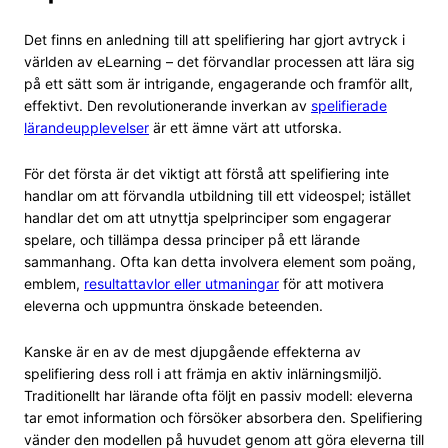
Det finns en anledning till att spelifiering har gjort avtryck i
världen av eLearning – det förvandlar processen att lära sig
på ett sätt som är intrigande, engagerande och framför allt,
effektivt. Den revolutionerande inverkan av
spelifierade
lärandeupplevelser
är ett ämne värt att utforska.
För det första är det viktigt att förstå att spelifiering inte
handlar om att förvandla utbildning till ett videospel; istället
handlar det om att utnyttja spelprinciper som engagerar
spelare, och tillämpa dessa principer på ett lärande
sammanhang. Ofta kan detta involvera element som poäng,
emblem,
resultattavlor eller utmaningar
för att motivera
eleverna och uppmuntra önskade beteenden.
Kanske är en av de mest djupgående effekterna av
spelifiering dess roll i att främja en aktiv inlärningsmiljö.
Traditionellt har lärande ofta följt en passiv modell: eleverna
tar emot information och försöker absorbera den. Spelifiering
vänder den modellen på huvudet genom att göra eleverna till