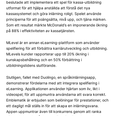
beslutade att implementera ett spel för kassa-utbildning
utformat för att hjälpa anställda att förstå det nya
kassasystemet och göra inlärning roligt. Spelet använde
principerna för att poängsätta, nivå upp, och tjäna märken.
Som ett resultat märkte McDonald’s en imponerande ökning
på 88% i effektiviteten av kassatjänsten.
MLevel är en annan eLearning-plattform som använder
spelifiering för att förbättra karriärutveckling och utbildning.
MLevels kunder rapporterar upp till 20% ökning i
kunskapsbehållning och en 50% förbättring i
utbildningstidens slutförande.
Slutligen, fallet med Duolingo, en språkinlärningsapp,
demonstrerar fördelarna med att integrera spelifiering i
eLearning. Applikationen använder hjärtan som liv, likt i
videospel, för att uppmuntra användarna att svara korrekt.
Emblematik är erbjuden som belöningar för prestationer, och
ett dagligt mål ställs in för att skapa en inlärningsvana.
Appen uppmuntrar även till konkurrens genom att ranka