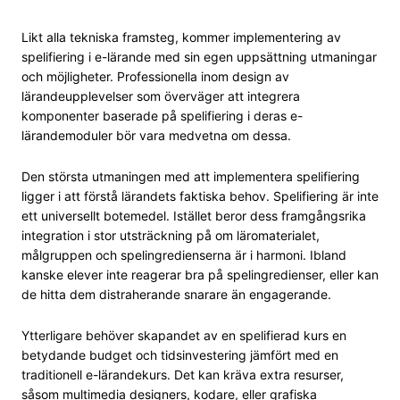
Likt alla tekniska framsteg, kommer implementering av
spelifiering i e-lärande med sin egen uppsättning utmaningar
och möjligheter. Professionella inom design av
lärandeupplevelser som överväger att integrera
komponenter baserade på spelifiering i deras e-
lärandemoduler bör vara medvetna om dessa.
Den största utmaningen med att implementera spelifiering
ligger i att förstå lärandets faktiska behov. Spelifiering är inte
ett universellt botemedel. Istället beror dess framgångsrika
integration i stor utsträckning på om läromaterialet,
målgruppen och spelingredienserna är i harmoni. Ibland
kanske elever inte reagerar bra på spelingredienser, eller kan
de hitta dem distraherande snarare än engagerande.
Ytterligare behöver skapandet av en spelifierad kurs en
betydande budget och tidsinvestering jämfört med en
traditionell e-lärandekurs. Det kan kräva extra resurser,
såsom multimedia designers, kodare, eller grafiska