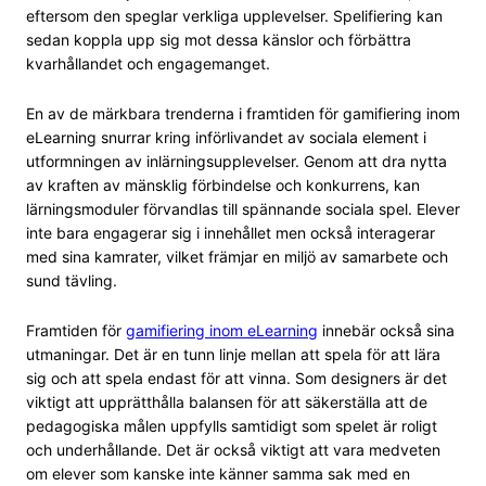
eftersom den speglar verkliga upplevelser. Spelifiering kan
sedan koppla upp sig mot dessa känslor och förbättra
kvarhållandet och engagemanget.
En av de märkbara trenderna i framtiden för gamifiering inom
eLearning snurrar kring införlivandet av sociala element i
utformningen av inlärningsupplevelser. Genom att dra nytta
av kraften av mänsklig förbindelse och konkurrens, kan
lärningsmoduler förvandlas till spännande sociala spel. Elever
inte bara engagerar sig i innehållet men också interagerar
med sina kamrater, vilket främjar en miljö av samarbete och
sund tävling.
Framtiden för
gamifiering inom eLearning
innebär också sina
utmaningar. Det är en tunn linje mellan att spela för att lära
sig och att spela endast för att vinna. Som designers är det
viktigt att upprätthålla balansen för att säkerställa att de
pedagogiska målen uppfylls samtidigt som spelet är roligt
och underhållande. Det är också viktigt att vara medveten
om elever som kanske inte känner samma sak med en