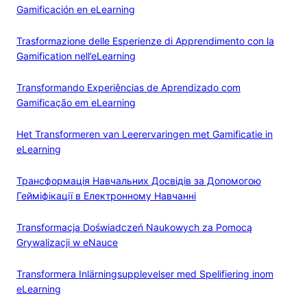
Gamificación en eLearning
Trasformazione delle Esperienze di Apprendimento con la
Gamification nell’eLearning
Transformando Experiências de Aprendizado com
Gamificação em eLearning
Het Transformeren van Leerervaringen met Gamificatie in
eLearning
Трансформація Навчальних Досвідів за Допомогою
Гейміфікації в Електронному Навчанні
Transformacja Doświadczeń Naukowych za Pomocą
Grywalizacji w eNauce
Transformera Inlärningsupplevelser med Spelifiering inom
eLearning