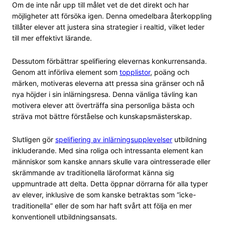
Om de inte når upp till målet vet de det direkt och har
möjligheter att försöka igen. Denna omedelbara återkoppling
tillåter elever att justera sina strategier i realtid, vilket leder
till mer effektivt lärande.
Dessutom förbättrar spelifiering elevernas konkurrensanda.
Genom att införliva element som
topplistor
, poäng och
märken, motiveras eleverna att pressa sina gränser och nå
nya höjder i sin inlärningsresa. Denna vänliga tävling kan
motivera elever att överträffa sina personliga bästa och
sträva mot bättre förståelse och kunskapsmästerskap.
Slutligen gör
spelifiering av inlärningsupplevelser
utbildning
inkluderande. Med sina roliga och intressanta element kan
människor som kanske annars skulle vara ointresserade eller
skrämmande av traditionella läroformat känna sig
uppmuntrade att delta. Detta öppnar dörrarna för alla typer
av elever, inklusive de som kanske betraktas som “icke-
traditionella” eller de som har haft svårt att följa en mer
konventionell utbildningsansats.