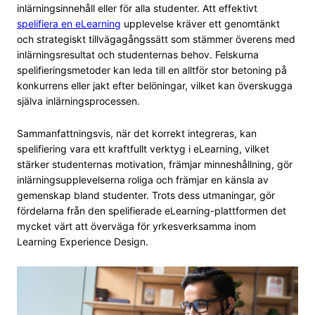
inlärningsinnehåll eller för alla studenter. Att effektivt
spelifiera en eLearning
upplevelse kräver ett genomtänkt
och strategiskt tillvägagångssätt som stämmer överens med
inlärningsresultat och studenternas behov. Felskurna
spelifieringsmetoder kan leda till en alltför stor betoning på
konkurrens eller jakt efter belöningar, vilket kan överskugga
själva inlärningsprocessen.
Sammanfattningsvis, när det korrekt integreras, kan
spelifiering vara ett kraftfullt verktyg i eLearning, vilket
stärker studenternas motivation, främjar minneshållning, gör
inlärningsupplevelserna roliga och främjar en känsla av
gemenskap bland studenter. Trots dess utmaningar, gör
fördelarna från den spelifierade eLearning-plattformen det
mycket värt att överväga för yrkesverksamma inom
Learning Experience Design.