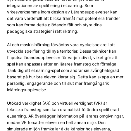
integrationen av spelifiering i eLearning. Som
yrkesverksamma inom design av Lärandeupplevelser kan
det vara värdefullt att blicka framåt mot potentiella trender
som kan forma detta glödande fält och styra dina
pedagogiska strategier i rätt riktning.
AI och maskininlärning förväntas vara nyckelspelare i att
utveckla spelifiering till nya territorier. Dessa tekniker kan
finputsa lärandeupplevelser för varje individ, vilket gör att
spel kan anpassas efter en lärares framsteg och förmåga.
Tänk dig ett eLearning-spel som ändrar sin svårighetsgrad
baserat på hur bra eleven klarar sig. Detta kan skapa en mer
personlig, engagerande och till slut mer framgångsrik
inlärningsupplevelse.
Utökad verklighet (AR) och virtuell verklighet (VR) är
tekniska framsteg som kan dramatiskt förändra spelifierad
eLearning. AR överlägger information på lärares omgivningar,
medan VR försätter elever i en helt annan miljö. Den
simulerade miljön framkallar äkta känslor hos eleverna,