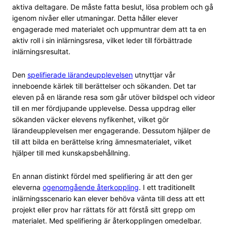
aktiva deltagare. De måste fatta beslut, lösa problem och gå
igenom nivåer eller utmaningar. Detta håller elever
engagerade med materialet och uppmuntrar dem att ta en
aktiv roll i sin inlärningsresa, vilket leder till förbättrade
inlärningsresultat.
Den
spelifierade lärandeupplevelsen
utnyttjar vår
inneboende kärlek till berättelser och sökanden. Det tar
eleven på en lärande resa som går utöver bildspel och videor
till en mer fördjupande upplevelse. Dessa uppdrag eller
sökanden väcker elevens nyfikenhet, vilket gör
lärandeupplevelsen mer engagerande. Dessutom hjälper de
till att bilda en berättelse kring ämnesmaterialet, vilket
hjälper till med kunskapsbehållning.
En annan distinkt fördel med spelifiering är att den ger
eleverna
ogenomgående återkoppling
. I ett traditionellt
inlärningsscenario kan elever behöva vänta till dess att ett
projekt eller prov har rättats för att förstå sitt grepp om
materialet. Med spelifiering är återkopplingen omedelbar.