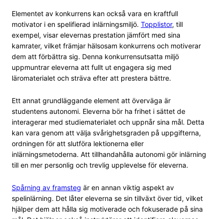
Elementet av konkurrens kan också vara en kraftfull
motivator i en spelifierad inlärningsmiljö.
Topplistor
, till
exempel, visar elevernas prestation jämfört med sina
kamrater, vilket främjar hälsosam konkurrens och motiverar
dem att förbättra sig. Denna konkurrensutsatta miljö
uppmuntrar eleverna att fullt ut engagera sig med
läromaterialet och sträva efter att prestera bättre.
Ett annat grundläggande element att överväga är
studentens autonomi. Eleverna bör ha frihet i sättet de
interagerar med studiematerialet och uppnår sina mål. Detta
kan vara genom att välja svårighetsgraden på uppgifterna,
ordningen för att slutföra lektionerna eller
inlärningsmetoderna. Att tillhandahålla autonomi gör inlärning
till en mer personlig och trevlig upplevelse för eleverna.
Spårning av framsteg
är en annan viktig aspekt av
spelinlärning. Det låter eleverna se sin tillväxt över tid, vilket
hjälper dem att hålla sig motiverade och fokuserade på sina