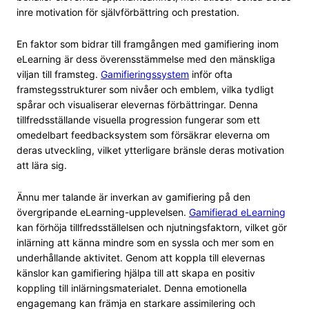
inre motivation för självförbättring och prestation.
En faktor som bidrar till framgången med gamifiering inom
eLearning är dess överensstämmelse med den mänskliga
viljan till framsteg.
Gamifieringssystem
inför ofta
framstegsstrukturer som nivåer och emblem, vilka tydligt
spårar och visualiserar elevernas förbättringar. Denna
tillfredsställande visuella progression fungerar som ett
omedelbart feedbacksystem som försäkrar eleverna om
deras utveckling, vilket ytterligare bränsle deras motivation
att lära sig.
Ännu mer talande är inverkan av gamifiering på den
övergripande eLearning-upplevelsen.
Gamifierad eLearning
kan förhöja tillfredsställelsen och njutningsfaktorn, vilket gör
inlärning att känna mindre som en syssla och mer som en
underhållande aktivitet. Genom att koppla till elevernas
känslor kan gamifiering hjälpa till att skapa en positiv
koppling till inlärningsmaterialet. Denna emotionella
engagemang kan främja en starkare assimilering och