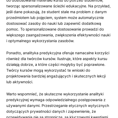
do dostosowania materiału kursu do potrzeb studentów,
tworząc spersonalizowane ścieżki edukacyjne. Na przykład,
jeśli dane pokazują, że student stale ma problem z danym
przedmiotem lub pojęciem, system może automatycznie
dostosować zasoby do nauki lub zapewnić dodatkową
pomoc. To spersonalizowane dostosowanie prowadzi do
większego zaangażowania, zwiększenia efektywności nauki
i optymalnego wykorzystania zasobów.
Ponadto, analityka predykcyjna oferuje namacalne korzyści
również dla twórców kursów. Ilustruje, które aspekty kursu
działają dobrze, a które części mogłyby być poprawione.
Twórcy kursów mogą wykorzystać te wnioski do
projektowania bardziej angażujących i skutecznych lekcji
lub aktywności.
Warto wspomnieć, że skuteczne wykorzystanie analityki
predykcyjnej wymaga odpowiedzialnego postępowania z
używanymi danymi. Przestrzeganie etycznych wytycznych
dotyczących prywatności danych i zapewnienie, że
przewidywania nie są stronnicze, są kluczowymi kwestiami,