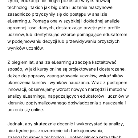
życia, edukacja nie mogła pozostać w tyle. Rozwój
technologii takich jak big data i uczenie maszynowe
zasadniczo przyczyniły się do postępu w analizie
eLearningu. Pomaga ona w szybkiej i dokładnej analizie
ogromnej ilości danych, dostarczając przejrzyste profile
uczniów, lub identyfikując wzorce pomagające edukatorom
w podejmowaniu decyzji lub przewidywaniu przyszłych
wyników uczniów.
Z biegiem lat, analiza eLearningu zaczęła kształtować
sposób, w jaki kursy online są projektowane i dostarczane,
dążąc do poprawy zaangażowania uczniów, wskaźników
ukończenia kursów i wyników nauczania. Wraz z postępem
innowacji, obserwujemy wzrost nowych narzędzi i metod w
analizy eLearningu, napędzających edukatorów i uczniów w
kierunku zoptymalizowanego doświadczenia z nauczania i
uczenia się online.
Jednak, aby skutecznie docenić i wykorzystać te analizy,
niezbędne jest zrozumienie ich funkcjonowania,
zaangażowanych technologii i potencjalnych przyszłych