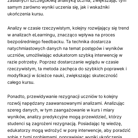
zasilanych szczegółową analityką ucznia, zwiększając tym
samym zarówno wyniki uczenia się, jak i wskaźniki
ukończenia kursu.
Analizy w czasie rzeczywistym, kolejny rozwijający się trend
w analizach eLearningu, znacząco wpływa na proces
bezpośredniego feedbacku. Ta technika dostarcza
natychmiastowych danych na temat postępów i wyników
uczniów, umożliwiając edukatorom szybką interwencję w
razie potrzeby. Poprzez dostarczanie wglądu w czasie
rzeczywistym, ta metoda zachęca do szybkich poprawek i
modyfikacji w ścieżce nauki, zwiększając skuteczność
całego kursu.
Ponadto, przewidywanie rezygnacji uczniów to kolejny
rozwój napędzany zaawansowanymi analizami. Analizując
szereg danych, w tym zaangażowanie w kurs i miary
wyników, analizy predykcyjne mogą przewidzieć, którzy
studenci są zagrożeni rezygnacją. Posiadając tę wiedzę,
edukatorzy mogą wdrożyć w porę interwencje, aby poradzić
sobie z tymi problemami, poprawiając wyniki ukończenia