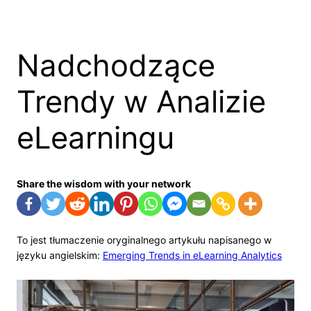
Skip
to
content
Nadchodzące
Trendy w Analizie
eLearningu
Share the wisdom with your network
To jest tłumaczenie oryginalnego artykułu napisanego w
języku angielskim:
Emerging Trends in eLearning Analytics